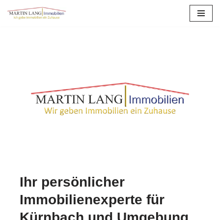
Zum
Inhalt
springen
Ihr persönlicher
Immobilienexperte für
Kürnbach und Umgebung.