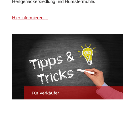
Heiligenackersiedlung und Humstermühle.
Hier informieren…
Martin Lang
Ihr
für
Immobilien
Makler
Kürnbach