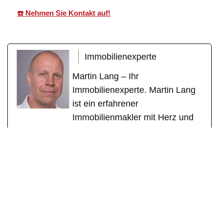
☎️ Nehmen Sie Kontakt auf!
Immobilienexperte
Martin Lang – Ihr
Immobilienexperte. Martin Lang
ist ein erfahrener
Immobilienmakler mit Herz und
Fachkompetenz. Mit über einem
Jahrzehnt erfolgreicher Tätigkeit
als geprüfter Immobilienfachwirt
(IHK) und zertifizierter
Sachverständiger für
Immobilienbewertung (DEKRA)
steht er für seriöse Beratung,