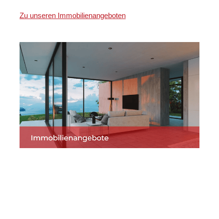
Zu unseren Immobilienangeboten
Martin Lang
Ihr
in
Immobilien
Makler
Eppingen