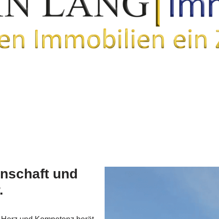
enschaft und
.