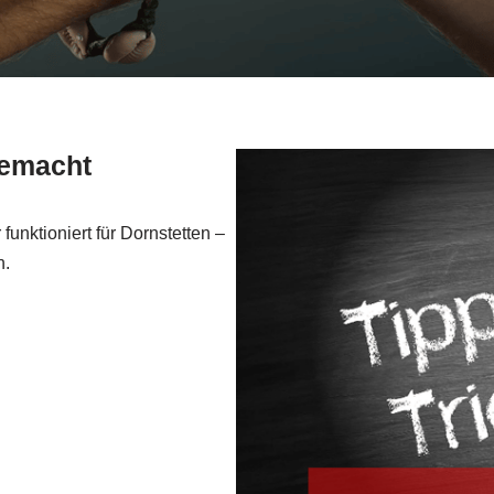
gemacht
unktioniert für Dornstetten –
n.