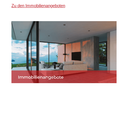
Zu den Immobilienangeboten
Martin Lang
Ihr
für
Immobilien
Makler
Egenhausen