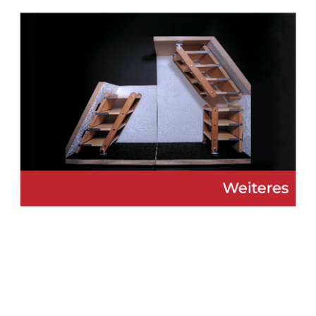
Martin Lang
Ihr
für
Immobilien
Makler
Rohrdorf