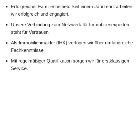
Erfolgreicher Familienbetrieb: Seit einem Jahrzehnt arbeiten
wir erfolgreich und engagiert.
Unsere Verbindung zum Netzwerk für Immobilienexperten
steht für Vertrauen.
Als Immobilienmakler (IHK) verfügen wir über umfangreiche
Fachkenntnisse.
Mit regelmäßiger Qualifikation sorgen wir für erstklassigen
Service.
Lernen Sie uns kennen: Wir sind bereit, Sie zu unterstützen.
☎️ Schreiben Sie uns.
Martin Lang
Ihr
in
Immobilien
Makler
Lauchheim