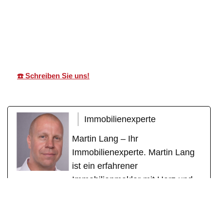
für
Martin Lang
Ihr
Unterschneidhei
Immobilien
Makler
m
☎️ Schreiben Sie uns!
Immobilienexperte
Martin Lang – Ihr
Immobilienexperte. Martin Lang
ist ein erfahrener
Immobilienmakler mit Herz und
Fachkompetenz. Mit über einem
Jahrzehnt erfolgreicher Tätigkeit