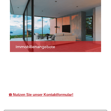
Martin Lang
Ihr
in
Immobilien
Makler
Willstätt
☎️ Nutzen Sie unser Kontaktformular!