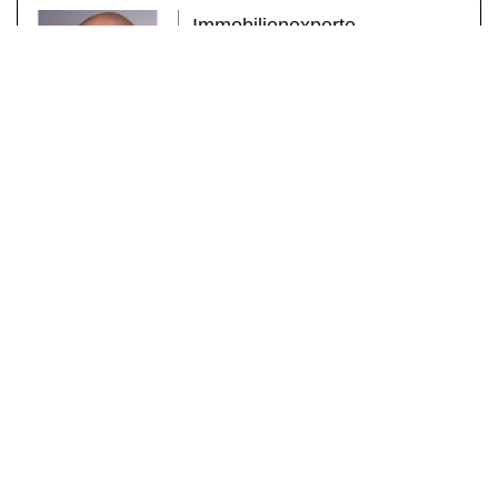
Immobilienexperte
Martin Lang – Ihr
Immobilienexperte. Martin Lang
ist ein erfahrener
Immobilienmakler mit Herz und
Fachkompetenz. Mit über einem
Jahrzehnt erfolgreicher Tätigkeit
als geprüfter Immobilienfachwirt
(IHK) und zertifizierter
Sachverständiger für
Immobilienbewertung (DEKRA)
steht er für seriöse Beratung,
individuelle Betreuung und
messbare Erfolge. Sein Fokus
liegt auf der Vermittlung von