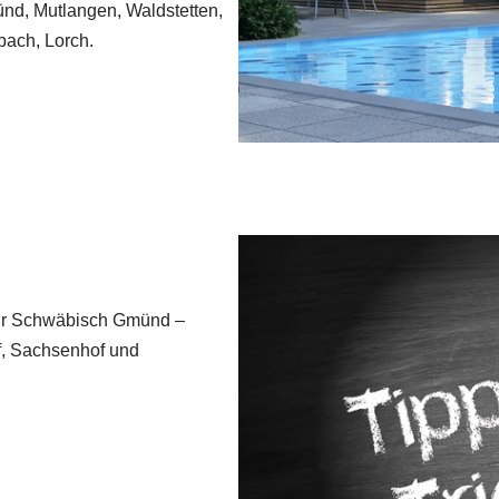
nd, Mutlangen, Waldstetten,
nbach, Lorch.
für Schwäbisch Gmünd –
f, Sachsenhof und