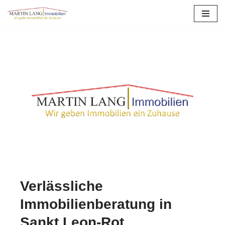
Zum
Inhalt
springen
Verlässliche
Immobilienberatung in
Sankt Leon-Rot.