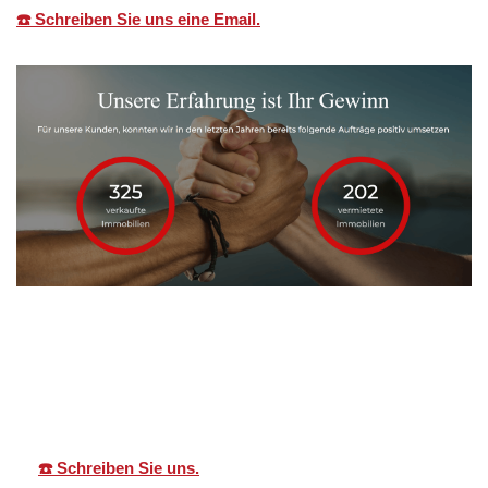
☎️ Schreiben Sie uns eine Email.
Martin Lang
Ihr
in Sankt Leon-
Immobilien
Makler
Rot
☎️ Schreiben Sie uns.