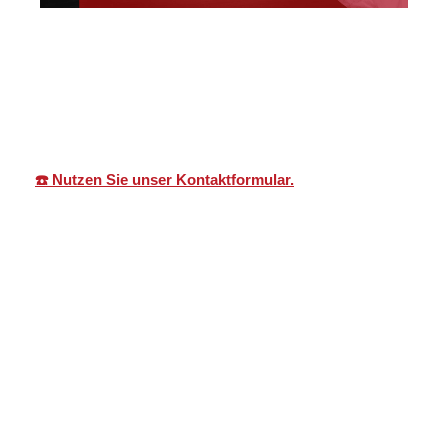
Martin Lang
Ihr
für
Immobilien
Makler
Malsch
☎️ Nutzen Sie unser Kontaktformular.
Immobilienexperte
Martin Lang – Ihr
Immobilienexperte. Martin Lang
ist ein erfahrener
Immobilienmakler mit Herz und
Fachkompetenz. Mit über einem