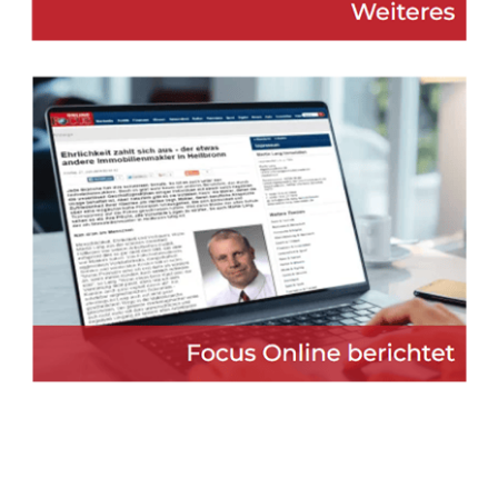
Martin Lang
Ihr
für
Immobilien
Makler
Pfullendorf