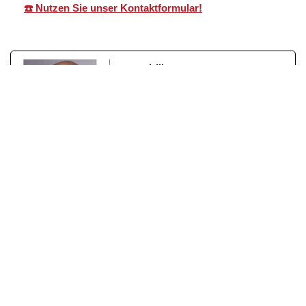
☎️ Nutzen Sie unser Kontaktformular!
Immobilienexperte
Martin Lang – Ihr
Immobilienexperte. Martin Lang
ist ein erfahrener
Immobilienmakler mit Herz und
Fachkompetenz. Mit über einem
Jahrzehnt erfolgreicher Tätigkeit
als geprüfter Immobilienfachwirt
(IHK) und zertifizierter
Sachverständiger für
Immobilienbewertung (DEKRA)
steht er für seriöse Beratung,