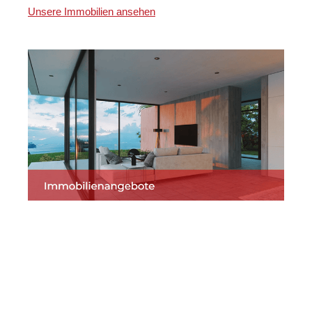
Unsere Immobilien ansehen
Martin Lang
Ihr
für
Immobilien
Makler
Neuenbürg