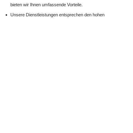
bieten wir Ihnen umfassende Vorteile.
Unsere Dienstleistungen entsprechen den hohen
Anforderungen der DIN EN 15733.
Kontinuierliche Weiterbildung: Wir nehmen regelmäßig an
Fortbildungen teil, um Ihnen modernste Expertise zu bieten.
Lernen Sie uns kennen: Wir freuen uns, Ihre Wünsche zu
erfüllen.
☎️ Nutzen Sie unser Kontaktformular!
Martin Lang
Ihr
in
Immobilien
Makler
Kappelrodeck
☎️ Schreiben Sie uns eine Email!