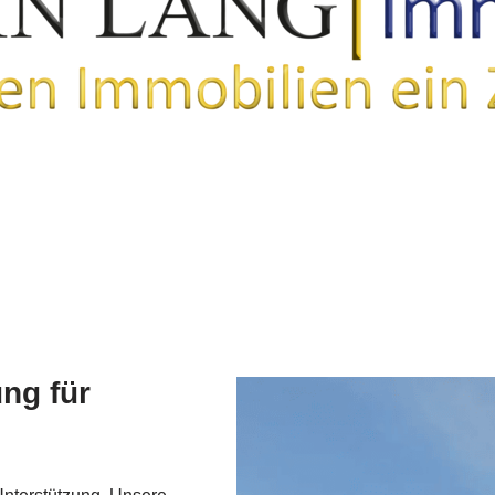
ng für