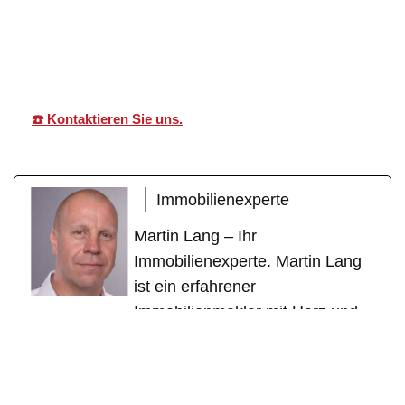
Martin Lang
Ihr
in
Immobilien
Makler
Malterdingen
☎️ Kontaktieren Sie uns.
Immobilienexperte
Martin Lang – Ihr
Immobilienexperte. Martin Lang
ist ein erfahrener
Immobilienmakler mit Herz und
Fachkompetenz. Mit über einem
Jahrzehnt erfolgreicher Tätigkeit
als geprüfter Immobilienfachwirt