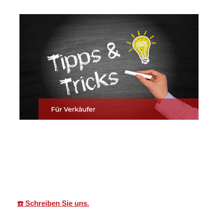
Martin Lang
Ihr
in
Immobilien
Makler
Denzlingen
☎️ Schreiben Sie uns.