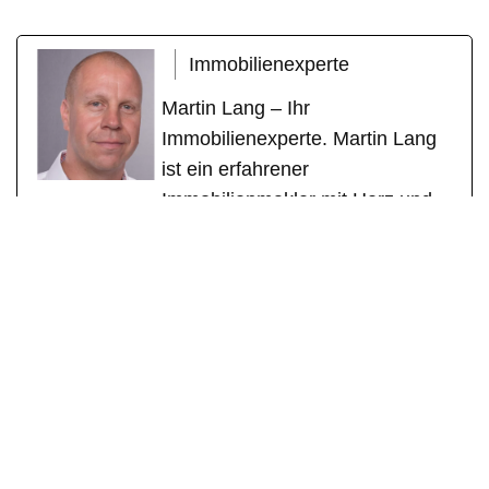
Immobilienexperte
Martin Lang – Ihr
Immobilienexperte. Martin Lang
ist ein erfahrener
Immobilienmakler mit Herz und
Fachkompetenz. Mit über einem
Jahrzehnt erfolgreicher Tätigkeit
als geprüfter Immobilienfachwirt
(IHK) und zertifizierter
Sachverständiger für
Immobilienbewertung (DEKRA)
steht er für seriöse Beratung,
individuelle Betreuung und
messbare Erfolge. Sein Fokus