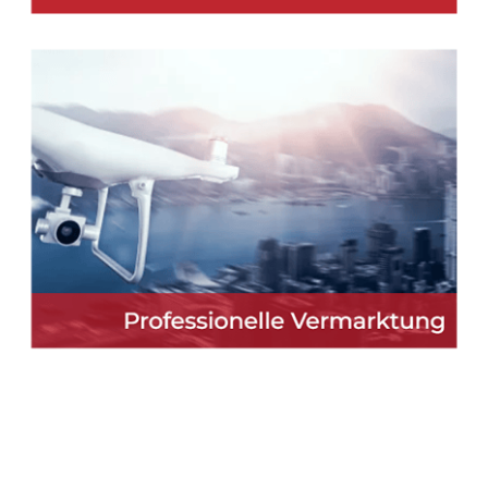
Martin Lang
Ihr
in
Immobilien
Makler
Biederbach