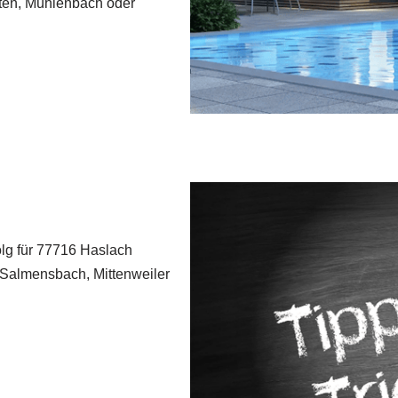
tten, Mühlenbach oder
olg für 77716 Haslach
n, Salmensbach, Mittenweiler