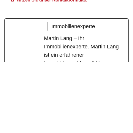
Immobilienexperte
Martin Lang – Ihr
Immobilienexperte. Martin Lang
ist ein erfahrener
Immobilienmakler mit Herz und
Fachkompetenz. Mit über einem
Jahrzehnt erfolgreicher Tätigkeit
als geprüfter Immobilienfachwirt
(IHK) und zertifizierter
Sachverständiger für
Immobilienbewertung (DEKRA)
steht er für seriöse Beratung,
individuelle Betreuung und