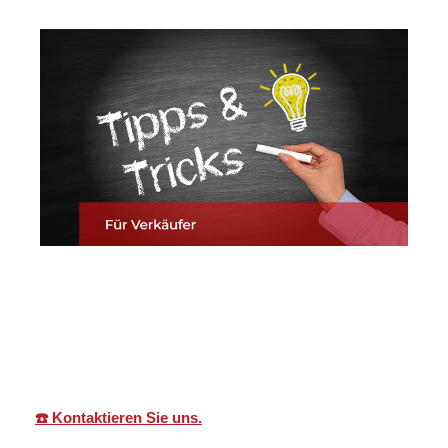
Martin Lang
Ihr
in
Immobilien
Makler
Wittighausen
☎️ Kontaktieren Sie uns.