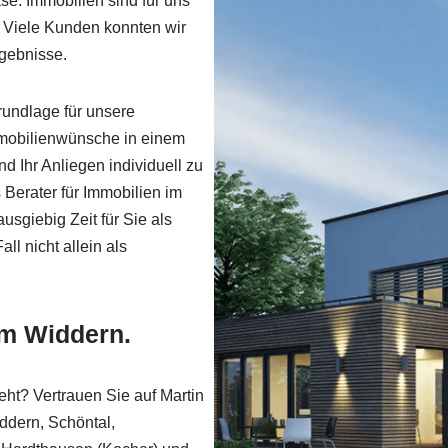
ase. Immobilien sind für uns
s. Viele Kunden konnten wir
rgebnisse.
rundlage für unsere
Immobilienwünsche in einem
 Ihr Anliegen individuell zu
s Berater für Immobilien im
sgiebig Zeit für Sie als
ll nicht allein als
um Widdern.
eht? Vertrauen Sie auf Martin
ddern, Schöntal,