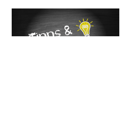
Martin Lang
Ihr
in Wernau
Immobilien
Makler
(Neckar)
☎️ Nehmen Sie Kontakt auf.