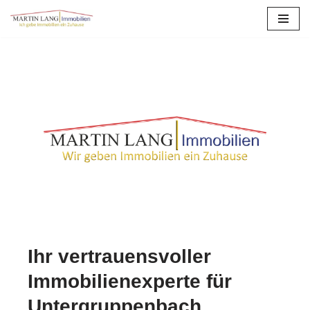
Zum
Inhalt
springen
Ihr vertrauensvoller
Immobilienexperte für
Untergruppenbach.