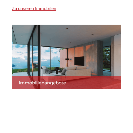
Zu unseren Immobilien
Martin Lang
Ihr
für
Immobilien
Makler
Todtmoos