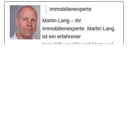
Immobilienexperte
Martin Lang – Ihr
Immobilienexperte. Martin Lang
ist ein erfahrener
Immobilienmakler mit Herz und
Fachkompetenz. Mit über einem
Jahrzehnt erfolgreicher Tätigkeit
als geprüfter Immobilienfachwirt
(IHK) und zertifizierter
Sachverständiger für
Immobilienbewertung (DEKRA)
steht er für seriöse Beratung,
individuelle Betreuung und
messbare Erfolge. Sein Fokus
liegt auf der Vermittlung von