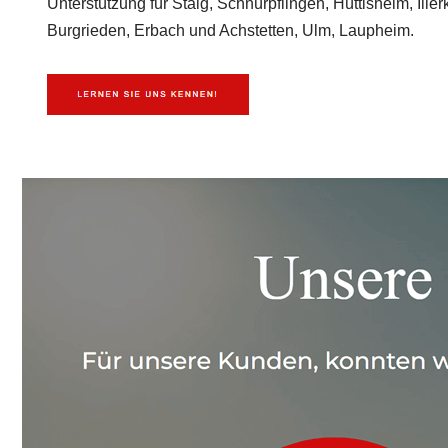
Unterstützung für Staig, Schnürpflingen, Hüttisheim, Illerk
Burgrieden, Erbach und Achstetten, Ulm, Laupheim.