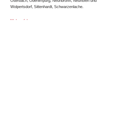
Otterbach, Oberlimpurg, Neunbronn, Neuhofen und
Wolpertsdorf, Sittenhardt, Schwarzenlache.
Mehr erfahren…
Martin Lang
Ihr
für Schwäbisch
Immobilien
Makler
Hall