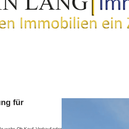
ng für