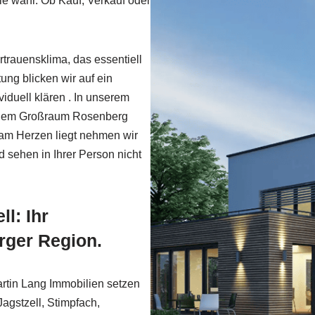
le wahr. Ob Kauf, Verkauf oder
trauensklima, das essentiell
ung blicken wir auf ein
iduell klären . In unserem
n dem Großraum Rosenberg
l am Herzen liegt nehmen wir
 sehen in Ihrer Person nicht
ll: Ihr
rger Region.
artin Lang Immobilien setzen
agstzell, Stimpfach,