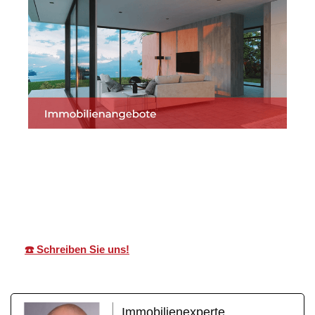
Martin Lang
Ihr
für
Immobilien
Makler
Renningen
☎️ Schreiben Sie uns!
Immobilienexperte