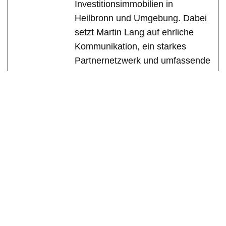
Investitionsimmobilien in
Heilbronn und Umgebung. Dabei
setzt Martin Lang auf ehrliche
Kommunikation, ein starkes
Partnernetzwerk und umfassende
Marktkenntnisse, um für seine
Kunden stets die besten
Ergebnisse zu erzielen.
See Full Bio
Immobilienmakler
Immobilien
Makler
Immobilienbewertung