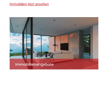
Immobilien jetzt ansehen
Martin Lang
Ihr
in
Immobilien
Makler
Markdorf