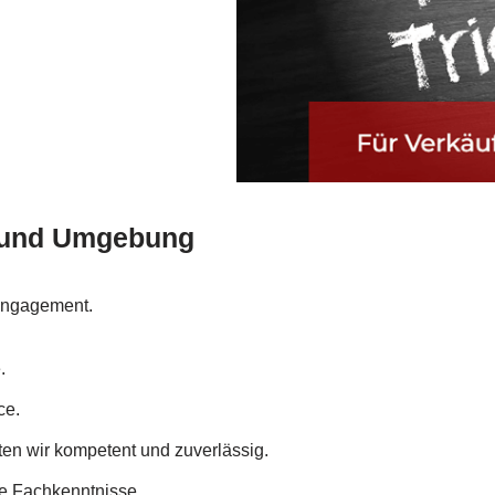
u und Umgebung
Engagement.
.
ce.
iten wir kompetent und zuverlässig.
he Fachkenntnisse.