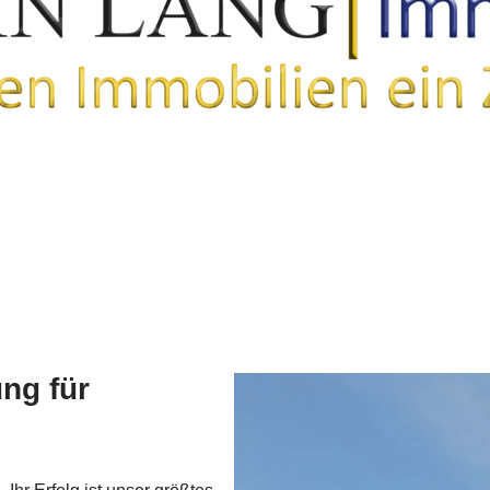
ng für