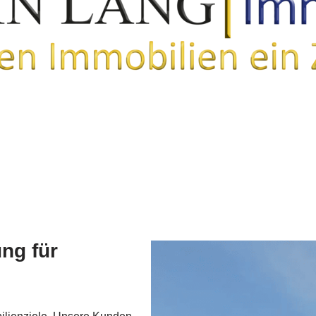
ng für