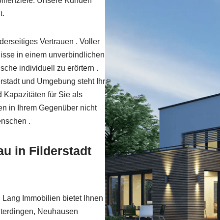
bilienziele. Unsere Kunden
t.
derseitiges Vertrauen . Voller
nisse in einem unverbindlichen
he individuell zu erörtern .
erstadt und Umgebung steht Ihr
 Kapazitäten für Sie als
hen in Ihrem Gegenüber nicht
enschen .
u in Filderstadt
n Lang Immobilien bietet Ihnen
chterdingen, Neuhausen