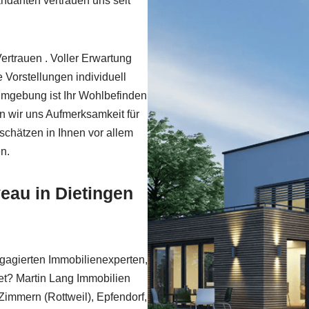
andanten vertrauen uns seit
ertrauen . Voller Erwartung
e Vorstellungen individuell
 Umgebung ist Ihr Wohlbefinden
n wir uns Aufmerksamkeit für
chätzen in Ihnen vor allem
n.
au in Dietingen
gagierten Immobilienexperten,
et? Martin Lang Immobilien
Zimmern (Rottweil), Epfendorf,