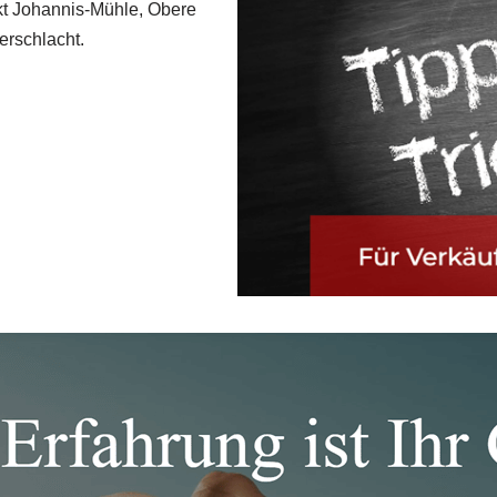
t Johannis-Mühle, Obere
rschlacht.