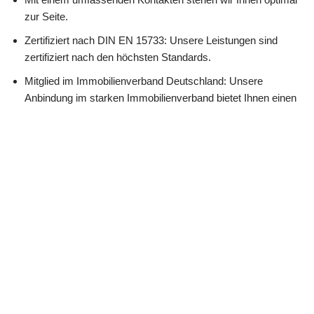
zur Seite.
Zertifiziert nach DIN EN 15733: Unsere Leistungen sind
zertifiziert nach den höchsten Standards.
Mitglied im Immobilienverband Deutschland: Unsere
Anbindung im starken Immobilienverband bietet Ihnen einen
hochwertigen Service.
Unsere zahlreichen Transaktionen garantieren Ihnen beste
Ergebnisse.
Kontaktieren Sie uns: Wir stehen bereit, Ihre Projekte
umzusetzen.
☎️ Nehmen Sie Kontakt auf!
Martin Lang
Ihr
in
Immobilien
Makler
Blaufelden