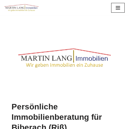
Zum
Inhalt
springen
Persönliche
Immobilienberatung für
Biberach (Riß).