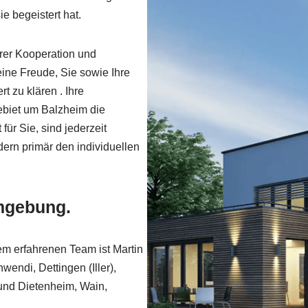
ie begeistert hat.
erer Kooperation und
eine Freude, Sie sowie Ihre
t zu klären . Ihre
ebiet um Balzheim die
ür Sie, sind jederzeit
dern primär den individuellen
mgebung.
em erfahrenen Team ist Martin
endi, Dettingen (Iller),
) und Dietenheim, Wain,