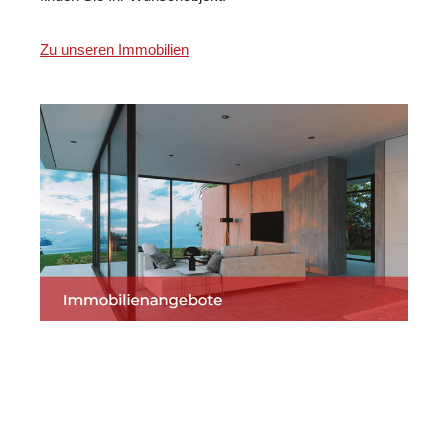
Zu unseren Immobilien
Martin Lang
Ihr
für
Immobilien
Makler
Assamstadt